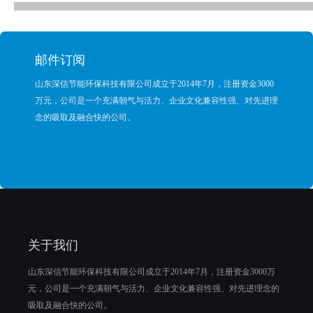
邮件订阅
山东深信节能环保科技有限公司成立于2014年7月，注册资金3000
万元，公司是一个充满朝气与活力、企业文化兼容性强、对先进理
念的吸取及融合快的公司。
关于我们
山东深信节能环保科技有限公司成立于2014年7月，注册资金3000万
元，公司是一个充满朝气与活力、企业文化兼容性强、对先进理念的
吸取及融合快的公司。