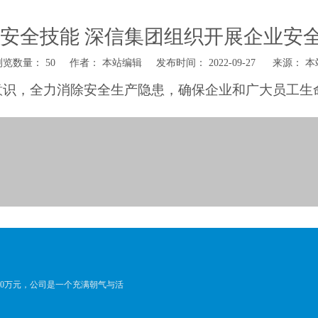
强安全技能 深信集团组织开展企业安
浏览数量：
50
作者： 本站编辑 发布时间： 2022-09-27 来源：
本
识，全力消除安全生产隐患，确保企业和广大员工生命
000万元，公司是一个充满朝气与活