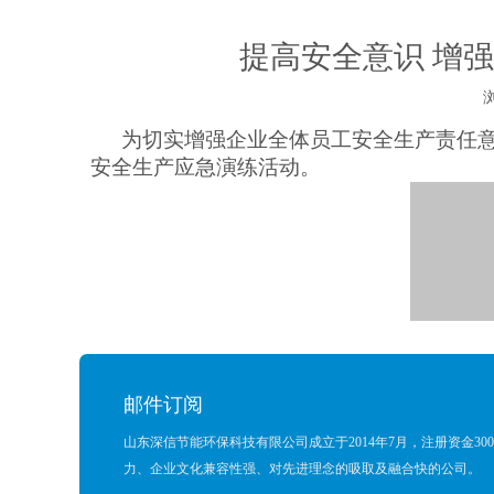
提高安全意识 增
为切实增强企业全体员工安全生产责任意
安全生产应急演练活动。
邮件订阅
山东深信节能环保科技有限公司成立于2014年7月，注册资金3
力、企业文化兼容性强、对先进理念的吸取及融合快的公司。