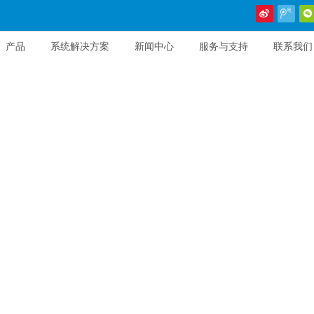
产品
系统解决方案
新闻中心
服务与支持
联系我们
信集团组织开展企业安全生产应急演练活动
全意识 增强安全技能 深信集团组织开展企业安全生产应急演练活动