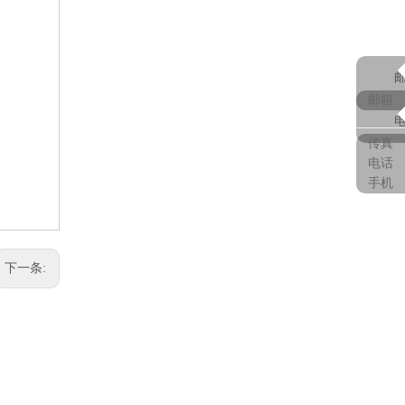
邮箱
传真
电话
手机
下一条: