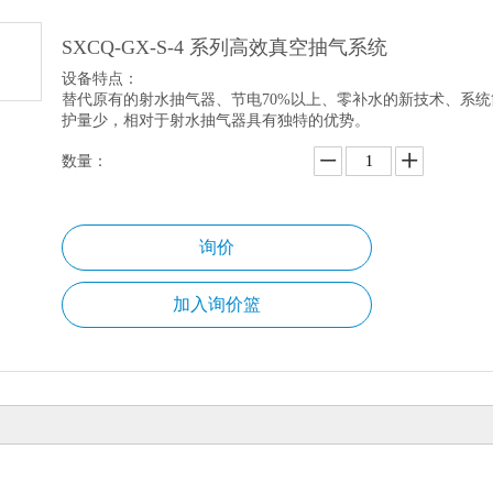
全自动亚音频清灰器--替代机械
余热电站智能化系列产品
SXCQ-GX-S-4 系列高效真空抽气系统
设备特点：
系统解决方案
替代原有的射水抽气器、节电70%以上、零补水的新技术、系统
护量少，相对于射水抽气器具有独特的优势。
工业循环冷却水节能环保改造方案
余热电站智能化全自动控制系统
数量：
余热发电升级改造解决方案
汽轮机真空系统解决方案
电站汽水智能管理系统（自动取
询价
新闻中心
加入询价篮
公司新闻
行业新闻
服务与支持
服务中心