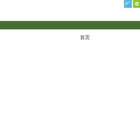
首页
关于深信
关于深信
荣誉资质
气系统
研发创新
有的射水抽气器、节电70%以上、零补水的新技术
»
SXCQ-GX-S-4 
产品
高效真空系统--替代原有的射水抽
余热电站安全保护设备
电化学循环水水处理设备-- 免
SX-UDE超声波阻垢设备