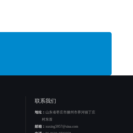
联系我们
地址：
山东省枣庄市滕州市界河镇丁庄
村东首
邮箱：
xuxing5957@sina.com