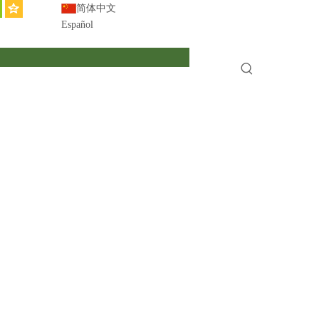
简体中文
Español
English
系列高效真空抽气系统
»
SXCQ-GX-S-4 系列高效真空抽气系统
气器、节电70%以上、零补水的新技术
加化学药品、大量减少排污的循环水处理新技术