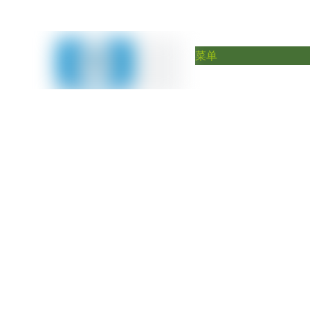
山东深信节能环保科技有限公司
菜单
SXCQ-GX-S-4 系列高效真空抽
当前所在位置:
首页
»
产品
»
高效真空系统--替代原