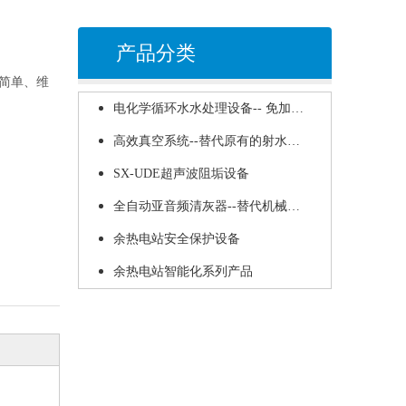
振打装置，提高清灰能力的清灰器
产品分类
简单、维
电化学循环水水处理设备-- 免加化学药品、大量减少排污的循环水处理新技术
高效真空系统--替代原有的射水抽气器、节电70%以上、零补水的新技术
SX-UDE超声波阻垢设备
样、检测、控制）
全自动亚音频清灰器--替代机械振打装置，提高清灰能力的清灰器
余热电站安全保护设备
余热电站智能化系列产品